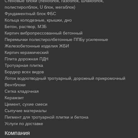
Стеновые блоки (пеноблок, газоблок, шлакоблок,
полистиролблок, U блок, мегаблок)
Фундаментный блок ФБС
Кольца колодезные, крышки, дно
Бетон, раствор, МЗБ
Кирпич вибропрессованный бетонный
Перемычки полистиролбетонные ППБу усиленные
Железобетонные изделия ЖБИ
Кирпич керамический
Плита дорожная ПДН
Тротуарная плитка
Бордюр всех видов
Лоток водоотводный тротуарный, дорожный прикромочный
Вентблоки
Сетка кладочная
Керамзит
Цемент, сухие смеси
Сыпучие материалы
Пигмент для тротуарной плитки и бетона
Услуги по доставке
Компания