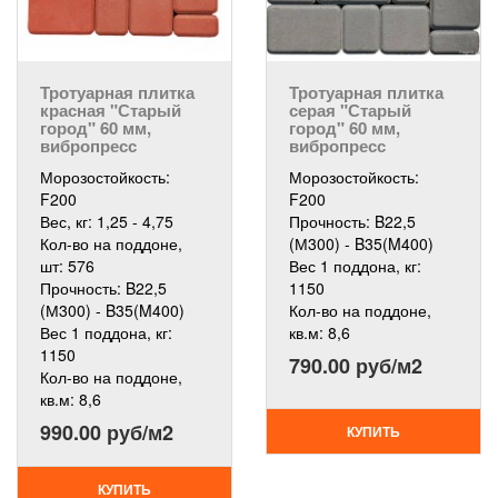
Тротуарная плитка
Тротуарная плитка
красная "Старый
серая "Старый
город" 60 мм,
город" 60 мм,
вибропресс
вибропресс
Морозостойкость:
Морозостойкость:
F200
F200
Вес, кг:
1,25 - 4,75
Прочность:
B22,5
Кол-во на поддоне,
(М300) - B35(M400)
шт:
576
Вес 1 поддона, кг:
Прочность:
B22,5
1150
(М300) - B35(M400)
Кол-во на поддоне,
Вес 1 поддона, кг:
кв.м:
8,6
1150
790.00 руб/м2
Кол-во на поддоне,
кв.м:
8,6
990.00 руб/м2
КУПИТЬ
КУПИТЬ