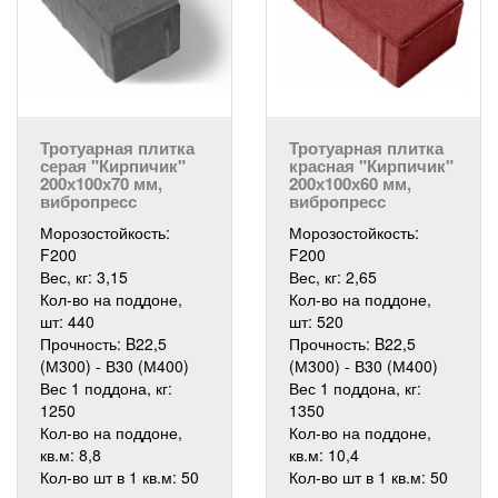
Тротуарная плитка
Тротуарная плитка
серая "Кирпичик"
красная "Кирпичик"
200х100х70 мм,
200х100х60 мм,
вибропресс
вибропресс
Морозостойкость:
Морозостойкость:
F200
F200
Вес, кг:
3,15
Вес, кг:
2,65
Кол-во на поддоне,
Кол-во на поддоне,
шт:
440
шт:
520
Прочность:
B22,5
Прочность:
B22,5
(М300) - В30 (М400)
(М300) - В30 (М400)
Вес 1 поддона, кг:
Вес 1 поддона, кг:
1250
1350
Кол-во на поддоне,
Кол-во на поддоне,
кв.м:
8,8
кв.м:
10,4
Кол-во шт в 1 кв.м:
50
Кол-во шт в 1 кв.м:
50