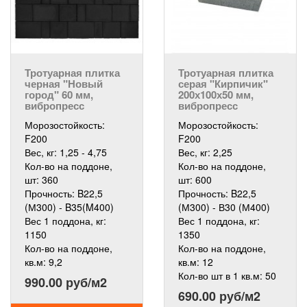
Тротуарная плитка
Тротуарная плитка
черная "Новый
серая "Кирпичик"
город" 60 мм,
200х100х50 мм,
вибропресс
вибропресс
Морозостойкость:
Морозостойкость:
F200
F200
Вес, кг:
1,25 - 4,75
Вес, кг:
2,25
Кол-во на поддоне,
Кол-во на поддоне,
шт:
360
шт:
600
Прочность:
B22,5
Прочность:
B22,5
(М300) - B35(M400)
(М300) - В30 (М400)
Вес 1 поддона, кг:
Вес 1 поддона, кг:
1150
1350
Кол-во на поддоне,
Кол-во на поддоне,
кв.м:
9,2
кв.м:
12
Кол-во шт в 1 кв.м:
50
990.00 руб/м2
690.00 руб/м2