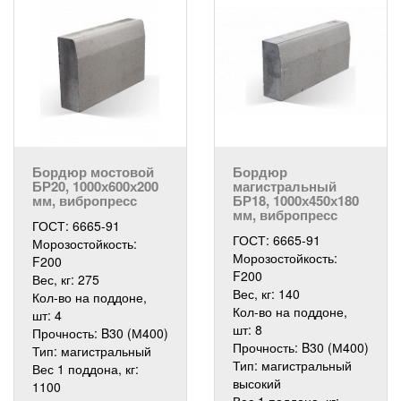
Бордюр мостовой
Бордюр
БР20, 1000х600х200
магистральный
мм, вибропресс
БР18, 1000х450х180
мм, вибропресс
ГОСТ:
6665-91
ГОСТ:
6665-91
Морозостойкость:
Морозостойкость:
F200
F200
Вес, кг:
275
Вес, кг:
140
Кол-во на поддоне,
Кол-во на поддоне,
шт:
4
шт:
8
Прочность:
B30 (М400)
Прочность:
B30 (М400)
Тип:
магистральный
Тип:
магистральный
Вес 1 поддона, кг:
высокий
1100