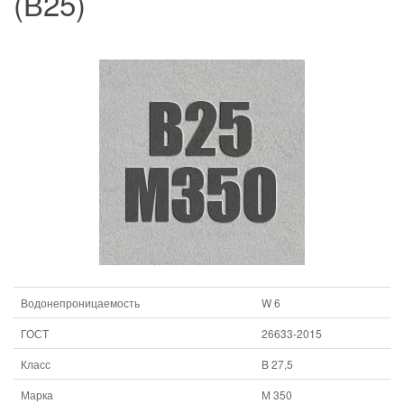
(В25)
Водонепроницаемость
W 6
ГОСТ
26633-2015
Класс
B 27,5
Марка
М 350