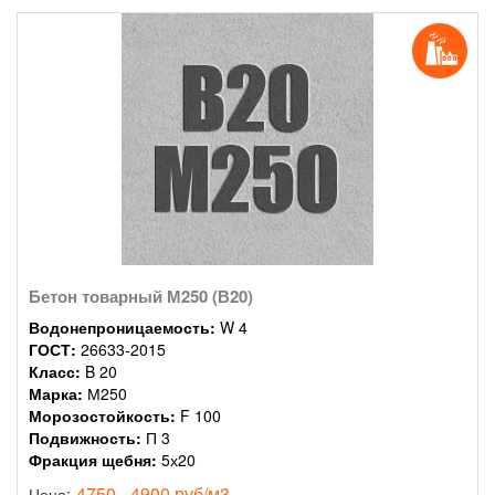
Бетон товарный М250 (В20)
Водонепроницаемость:
W 4
ГОСТ:
26633-2015
Класс:
B 20
Марка:
М250
Морозостойкость:
F 100
Подвижность:
П 3
Фракция щебня:
5х20
4750 - 4900 руб/м3
Цена: