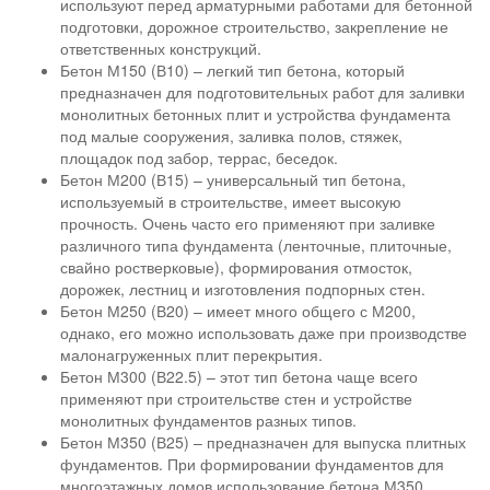
используют перед арматурными работами для бетонной
подготовки, дорожное строительство, закрепление не
ответственных конструкций.
Бетон М150 (В10) – легкий тип бетона, который
предназначен для подготовительных работ для заливки
монолитных бетонных плит и устройства фундамента
под малые сооружения, заливка полов, стяжек,
площадок под забор, террас, беседок.
Бетон М200 (В15) – универсальный тип бетона,
используемый в строительстве, имеет высокую
прочность. Очень часто его применяют при заливке
различного типа фундамента (ленточные, плиточные,
свайно ростверковые), формирования отмосток,
дорожек, лестниц и изготовления подпорных стен.
Бетон М250 (В20) – имеет много общего с М200,
однако, его можно использовать даже при производстве
малонагруженных плит перекрытия.
Бетон М300 (В22.5) – этот тип бетона чаще всего
применяют при строительстве стен и устройстве
монолитных фундаментов разных типов.
Бетон М350 (В25) – предназначен для выпуска плитных
фундаментов. При формировании фундаментов для
многоэтажных домов использование бетона М350