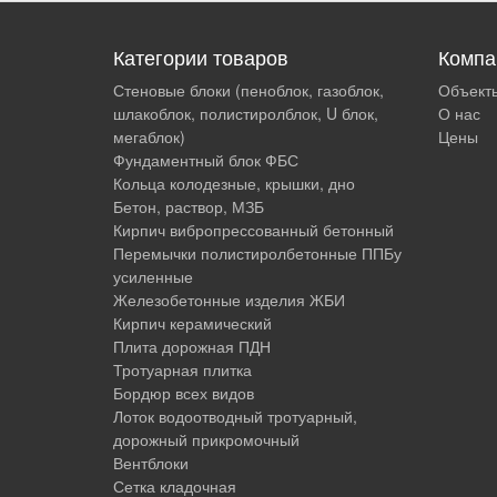
Категории товаров
Компа
Стеновые блоки (пеноблок, газоблок,
Объект
шлакоблок, полистиролблок, U блок,
О нас
мегаблок)
Цены
Фундаментный блок ФБС
Кольца колодезные, крышки, дно
Бетон, раствор, МЗБ
Кирпич вибропрессованный бетонный
Перемычки полистиролбетонные ППБу
усиленные
Железобетонные изделия ЖБИ
Кирпич керамический
Плита дорожная ПДН
Тротуарная плитка
Бордюр всех видов
Лоток водоотводный тротуарный,
дорожный прикромочный
Вентблоки
Сетка кладочная