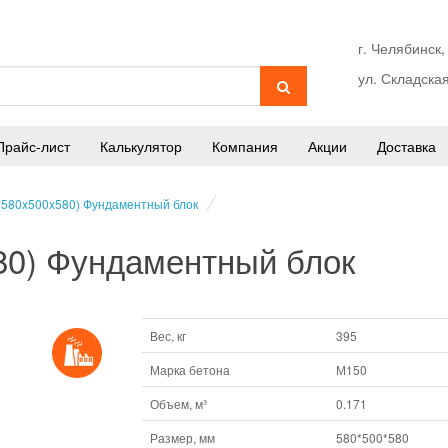
г. Челябинск,
ул. Складская
Прайс-лист
Калькулятор
Компания
Акции
Доставка
(580x500x580) Фундаментный блок
80) Фундаментный блок
Вес, кг
395
Марка бетона
М150
Объем, м³
0.171
Размер, мм
580*500*580