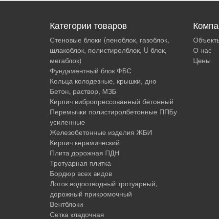
Категории товаров
Компа
Стеновые блоки (пеноблок, газоблок,
Объект
шлакоблок, полистиролблок, U блок,
О нас
мегаблок)
Цены
Фундаментный блок ФБС
Кольца колодезные, крышки, дно
Бетон, раствор, МЗБ
Кирпич вибропрессованный бетонный
Перемычки полистиролбетонные ППБу
усиленные
Железобетонные изделия ЖБИ
Кирпич керамический
Плита дорожная ПДН
Тротуарная плитка
Бордюр всех видов
Лоток водоотводный тротуарный,
дорожный прикромочный
Вентблоки
Сетка кладочная