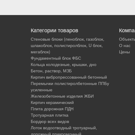
Категории товаров
Компа
Стеновые блоки (пеноблок, газоблок,
Объект
шлакоблок, полистиролблок, U блок,
О нас
мегаблок)
Цены
Фундаментный блок ФБС
Кольца колодезные, крышки, дно
Бетон, раствор, МЗБ
Кирпич вибропрессованный бетонный
Перемычки полистиролбетонные ППБу
усиленные
Железобетонные изделия ЖБИ
Кирпич керамический
Плита дорожная ПДН
Тротуарная плитка
Бордюр всех видов
Лоток водоотводный тротуарный,
дорожный прикромочный