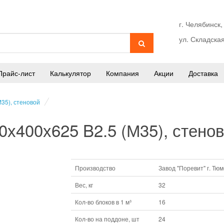
г. Челябинск,
ул. Складская
Прайс-лист
Калькулятор
Компания
Акции
Доставка
М35), стеновой
0х400х625 B2.5 (М35), стено
Производство
Завод "Поревит" г. Тю
Вес, кг
32
Кол-во блоков в 1 м³
16
Кол-во на поддоне, шт
24