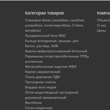
Категории товаров
Компа
Стеновые блоки (пеноблок, газоблок,
Объект
шлакоблок, полистиролблок, U блок,
О нас
мегаблок)
Цены
Фундаментный блок ФБС
Кольца колодезные, крышки, дно
Бетон, раствор, МЗБ
Кирпич вибропрессованный бетонный
Перемычки полистиролбетонные ППБу
усиленные
Железобетонные изделия ЖБИ
Кирпич керамический
Плита дорожная ПДН
Тротуарная плитка
Бордюр всех видов
Лоток водоотводный тротуарный,
дорожный прикромочный
Вентблоки
Сетка кладочная