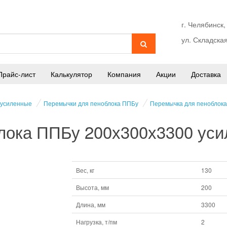
г. Челябинск,
ул. Складская
Прайс-лист
Калькулятор
Компания
Акции
Доставка
 усиленные
Перемычки для пеноблока ППБу
Перемычка для пеноблока
лока ППБу 200х300х3300 уси
Вес, кг
130
Высота, мм
200
Длина, мм
3300
Нагрузка, т/пм
2