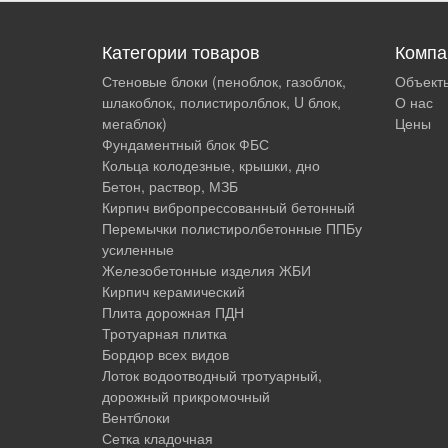
Категории товаров
Компа
Стеновые блоки (пеноблок, газоблок,
Объект
шлакоблок, полистиролблок, U блок,
О нас
мегаблок)
Цены
Фундаментный блок ФБС
Кольца колодезные, крышки, дно
Бетон, раствор, МЗБ
Кирпич вибропрессованный бетонный
Перемычки полистиролбетонные ППБу
усиленные
Железобетонные изделия ЖБИ
Кирпич керамический
Плита дорожная ПДН
Тротуарная плитка
Бордюр всех видов
Лоток водоотводный тротуарный,
дорожный прикромочный
Вентблоки
Сетка кладочная