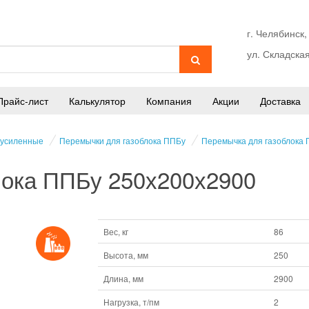
г. Челябинск,
ул. Складская
Прайс-лист
Калькулятор
Компания
Акции
Доставка
 усиленные
Перемычки для газоблока ППБу
Перемычка для газоблока
лока ППБу 250х200х2900
Вес, кг
86
Высота, мм
250
Длина, мм
2900
Нагрузка, т/пм
2