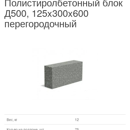
Полистиролбетонный блок
Д500, 125x300x600
перегородочный
Вес, кг
12
Кол-во на поддоне, шт
75