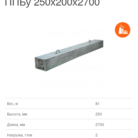
ППБу 250х200х2700
Вес, кг
81
Высота, мм
250
Длина, мм
2700
Нагрузка, т/пм
2