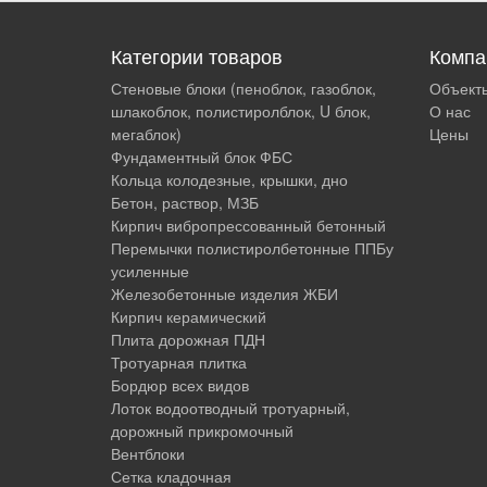
Категории товаров
Компа
Стеновые блоки (пеноблок, газоблок,
Объект
шлакоблок, полистиролблок, U блок,
О нас
мегаблок)
Цены
Фундаментный блок ФБС
Кольца колодезные, крышки, дно
Бетон, раствор, МЗБ
Кирпич вибропрессованный бетонный
Перемычки полистиролбетонные ППБу
усиленные
Железобетонные изделия ЖБИ
Кирпич керамический
Плита дорожная ПДН
Тротуарная плитка
Бордюр всех видов
Лоток водоотводный тротуарный,
дорожный прикромочный
Вентблоки
Сетка кладочная