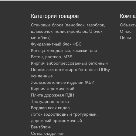
Категории товаров
Компа
Стеновые блоки (пеноблок, газоблок,
Объект
шлакоблок, полистиролблок, U блок,
О нас
мегаблок)
Цены
Фундаментный блок ФБС
Кольца колодезные, крышки, дно
Бетон, раствор, МЗБ
Кирпич вибропрессованный бетонный
Перемычки полистиролбетонные ППБу
усиленные
Железобетонные изделия ЖБИ
Кирпич керамический
Плита дорожная ПДН
Тротуарная плитка
Бордюр всех видов
Лоток водоотводный тротуарный,
дорожный прикромочный
Вентблоки
Сетка кладочная